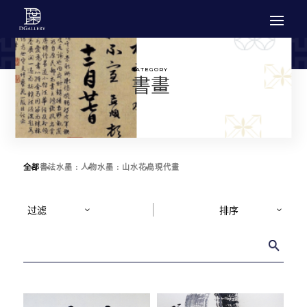
CATEGORY
書畫
全部
書法
水墨 : 人物
水墨 : 山水花鳥
現代畫
过滤
排序