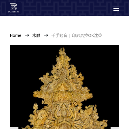
Home
木雕
千手觀音 | 印尼馬拉OK沈香
$
$