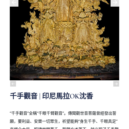
千手觀音 | 印尼馬拉OK沈香
“千手觀音”全稱“千眼千臂觀音”。傳聞觀世音菩薩曾經發出誓
願，要利益、安樂一切眾生，祈望能夠“身生千手、千眼具足”