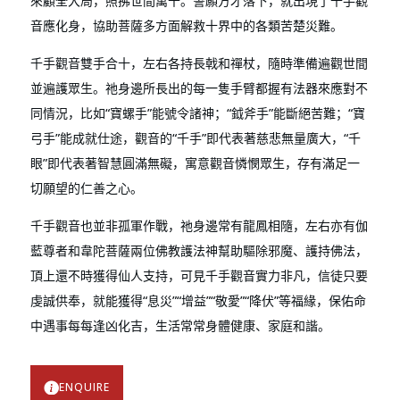
來顧全大局，照拂世間萬千。誓願方才落下，就出現了千手觀
音應化身，協助菩薩多方面解救十界中的各類苦楚災難。
千手觀音雙手合十，左右各持長戟和禪杖，隨時準備遍觀世間
並遍護眾生。祂身邊所長出的每一隻手臂都握有法器來應對不
同情況，比如“寶螺手”能號令諸神；“鉞斧手”能斷絕苦難；“寶
弓手”能成就仕途，觀音的“千手”即代表著慈悲無量廣大，“千
眼”即代表著智慧圓滿無礙，寓意觀音憐憫眾生，存有滿足一
切願望的仁善之心。
千手觀音也並非孤軍作戰，祂身邊常有龍鳳相隨，左右亦有伽
藍尊者和韋陀菩薩兩位佛教護法神幫助驅除邪魔、護持佛法，
頂上還不時獲得仙人支持，可見千手觀音實力非凡，信徒只要
虔誠供奉，就能獲得“息災”“增益”“敬愛”“降伏”等福緣，保佑命
中遇事每每逢凶化吉，生活常常身體健康、家庭和諧。
ENQUIRE